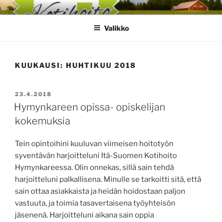
Siirry
ITÄ-SUOMEN KOTIHOITO
sisältöön
HYMYNKARE
Valikko
KUUKAUSI:
HUHTIKUU 2018
JULKAISTU
23.4.2018
Hymynkareen opissa- opiskelijan
kokemuksia
Tein opintoihini kuuluvan viimeisen hoitotyön
syventävän harjoitteluni Itä-Suomen Kotihoito
Hymynkareessa. Olin onnekas, sillä sain tehdä
harjoitteluni palkallisena. Minulle se tarkoitti sitä, että
sain ottaa asiakkaista ja heidän hoidostaan paljon
vastuuta, ja toimia tasavertaisena työyhteisön
jäsenenä. Harjoitteluni aikana sain oppia