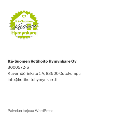
Itä-Suomen Kotihoito Hymynkare Oy
3000572-6
Kuvernöörinkatu 1 A, 83500 Outokumpu
info@kotihoitohymynkare.fi
Palvelun tarjoaa WordPress