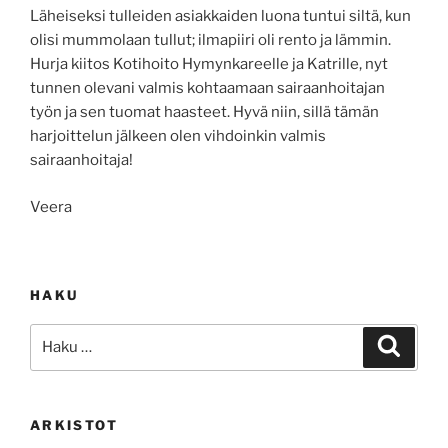
Läheiseksi tulleiden asiakkaiden luona tuntui siltä, kun
olisi mummolaan tullut; ilmapiiri oli rento ja lämmin.
Hurja kiitos Kotihoito Hymynkareelle ja Katrille, nyt
tunnen olevani valmis kohtaamaan sairaanhoitajan
työn ja sen tuomat haasteet. Hyvä niin, sillä tämän
harjoittelun jälkeen olen vihdoinkin valmis
sairaanhoitaja!
Veera
HAKU
Etsi:
Haku
ARKISTOT