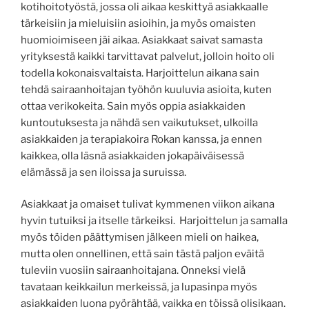
kotihoitotyöstä, jossa oli aikaa keskittyä asiakkaalle
tärkeisiin ja mieluisiin asioihin, ja myös omaisten
huomioimiseen jäi aikaa. Asiakkaat saivat samasta
yrityksestä kaikki tarvittavat palvelut, jolloin hoito oli
todella kokonaisvaltaista. Harjoittelun aikana sain
tehdä sairaanhoitajan työhön kuuluvia asioita, kuten
ottaa verikokeita. Sain myös oppia asiakkaiden
kuntoutuksesta ja nähdä sen vaikutukset, ulkoilla
asiakkaiden ja terapiakoira Rokan kanssa, ja ennen
kaikkea, olla läsnä asiakkaiden jokapäiväisessä
elämässä ja sen iloissa ja suruissa.
Asiakkaat ja omaiset tulivat kymmenen viikon aikana
hyvin tutuiksi ja itselle tärkeiksi. Harjoittelun ja samalla
myös töiden päättymisen jälkeen mieli on haikea,
mutta olen onnellinen, että sain tästä paljon eväitä
tuleviin vuosiin sairaanhoitajana. Onneksi vielä
tavataan keikkailun merkeissä, ja lupasinpa myös
asiakkaiden luona pyörähtää, vaikka en töissä olisikaan.