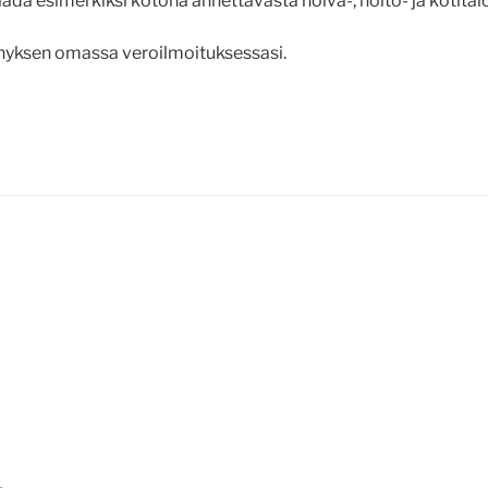
ada esimerkiksi kotona annettavasta hoiva-, hoito- ja kotital
nyksen omassa veroilmoituksessasi.