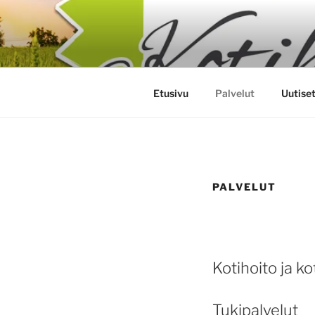
Siirry
sisältöön
ITÄ-SUOM
Etusivu
Palvelut
Uutise
PALVELUT
Kotihoito ja ko
Tukipalvelut