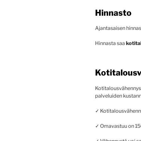
Hinnasto
Ajantasaisen hinna
Hinnasta saa
kotit
Kotitalous
Kotitalousvähennys 
palveluiden kustann
✓ Kotitalousvähenn
✓ Omavastuu on 15