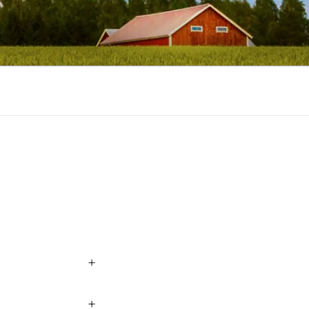
NKARE
+
+