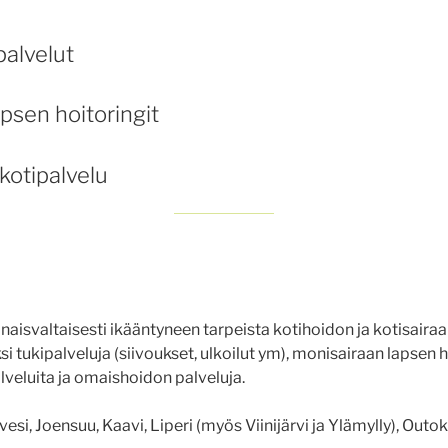
alvelut
psen hoitoringit
kotipalvelu
svaltaisesti ikääntyneen tarpeista kotihoidon ja kotisairaa
 tukipalveluja (siivoukset, ulkoilut ym), monisairaan lapsen h
lveluita ja omaishoidon palveluja.
si, Joensuu, Kaavi, Liperi (myös Viinijärvi ja Ylämylly), Outok