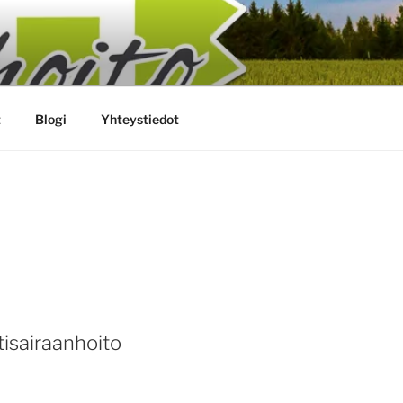
EN KOTIHOITO HYMY
t
Blogi
Yhteystiedot
tisairaanhoito