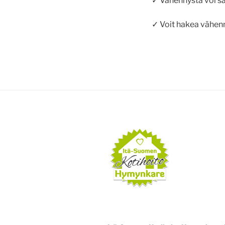
✓ Vähennystä voi sa
✓ Voit hakea vähen