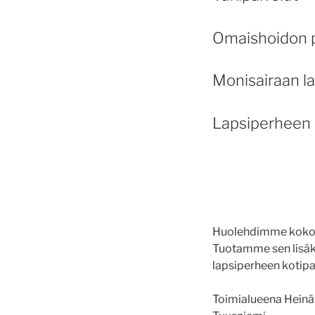
Omaishoidon p
Monisairaan la
Lapsiperheen 
Huolehdimme kokonai
Tuotamme sen lisäksi
lapsiperheen kotipa
Toimialueena Heinäve