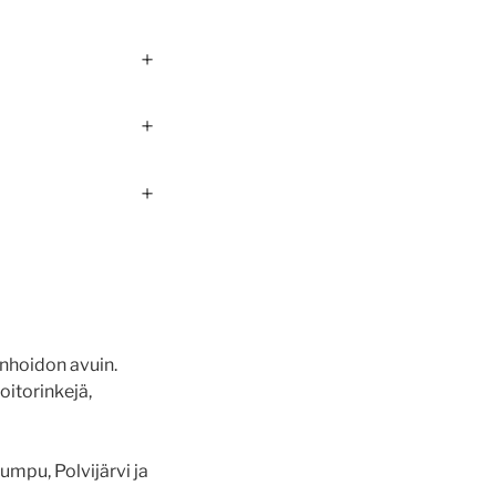
+
+
+
nhoidon avuin.
oitorinkejä,
umpu, Polvijärvi ja