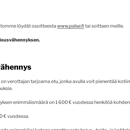
stomme löydät osoitteesta
www.palse.fi
tai soittaen meille.
alousvähennyksen.
vähennys
on verottajan tarjoama etu, jonka avulla voit pienentää kotiin
uksia.
yksen enimmäismäärä on 1 600 € vuodessa henkilöä kohden
0 € vuodessa.